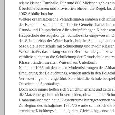
relativ kleinen Turnhalle. Für rund 800 Mädchen gab es ein
Überfüllte Klassen und Provisorien blieben die Regel, bis 
1962 Abhilfe brachte.
Weitere organisatorische Veränderungen ergaben sich schl
der Bekenntnisschulen in Christliche Gemeinschaftsschulen
Grund- und Hauptschulen Alle schulpflichtigen Kinder wur
Hauptschule des zugehörigen Schulbezirks eingewiesen. Da 
des Schulbezirks der Wittelsbachschule im Stammgebäude 
bezog die Hauptschule mit Schulleitung und zwölf Klassen 
Wiesenstraße, das bislang von der Berufsschule genutzt w
verblieben, ebenso die Schulleitung der Grundschule mit zw
Klassen fanden im alten Waisenhaus Unterkunft.
Nachdem 1965 mit den ersten Modernisierungen des Altba
Erneuerung der Beleuchtung), wurden auch in den Folgeja
Verbesserungen durchgeführt. So erhielt die Schule beispie
Ostseite eine Sportanlage.
Doch noch immer ließen sich Schichtunterricht und zeitwei
die Matzenbergschule nicht vermeiden, obwohl in der Schu
Umbaumaßnahmen neue Klassenräume hinzugewonnen wo
Zu Beginn des Schuljahres 1975/76 wurde schließlich die H
erweiterte Kirchbergschule integriert. Gleichzeitig entstan