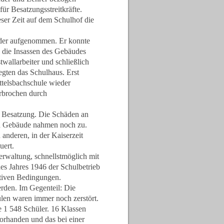
ür Besatzungsstreitkräfte.
er Zeit auf dem Schulhof die
eder aufgenommen. Er konnte
n die Insassen des Gebäudes
allarbeiter und schließlich
gten das Schulhaus. Erst
ittelsbachschule wieder
rbrochen durch
he Besatzung. Die Schäden an
en Gebäude nahmen noch zu.
 anderen, in der Kaiserzeit
uert.
rwaltung, schnellstmöglich mit
es Jahres 1946 der Schulbetrieb
tiven Bedingungen.
rden. Im Gegenteil: Die
en waren immer noch zerstört.
e 1 548 Schüler. 16 Klassen
vorhanden und das bei einer