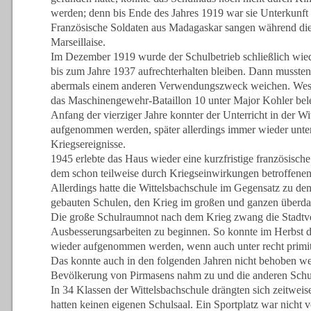
werden; denn bis Ende des Jahres 1919 war sie Unterkunft f
Französische Soldaten aus Madagaskar sangen während dies
Marseillaise.
Im Dezember 1919 wurde der Schulbetrieb schließlich wi
bis zum Jahre 1937 aufrechterhalten bleiben. Dann musste
abermals einem anderen Verwendungszweck weichen. Westw
das Maschinengewehr-Bataillon 10 unter Major Kohler bele
Anfang der vierziger Jahre konnter der Unterricht in der W
aufgenommen werden, später allerdings immer wieder unte
Kriegsereignisse.
1945 erlebte das Haus wieder eine kurzfristige französisc
dem schon teilweise durch Kriegseinwirkungen betroffen
Allerdings hatte die Wittelsbachschule im Gegensatz zu den
gebauten Schulen, den Krieg im großen und ganzen überda
Die große Schulraumnot nach dem Krieg zwang die Stadtve
Ausbesserungsarbeiten zu beginnen. So konnte im Herbst d
wieder aufgenommen werden, wenn auch unter recht primi
Das konnte auch in den folgenden Jahren nicht behoben we
Bevölkerung von Pirmasens nahm zu und die anderen Schul
In 34 Klassen der Wittelsbachschule drängten sich zeitweis
hatten keinen eigenen Schulsaal. Ein Sportplatz war nicht 