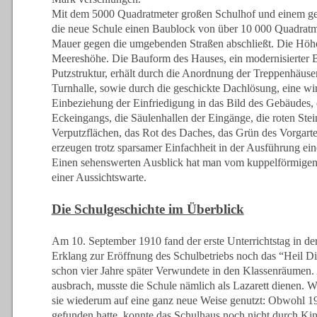
Mit dem 5000 Quadratmeter großen Schulhof und einem ge
die neue Schule einen Baublock von über 10 000 Quadratm
Mauer gegen die umgebenden Straßen abschließt. Die Höhe
Meereshöhe. Die Bauform des Hauses, ein modernisierter B
Putzstruktur, erhält durch die Anordnung der Treppenhäuse
Turnhalle, sowie durch die geschickte Dachlösung, eine w
Einbeziehung der Einfriedigung in das Bild des Gebäudes, 
Eckeingangs, die Säulenhallen der Eingänge, die roten Ste
Verputzflächen, das Rot des Daches, das Grün des Vorgart
erzeugen trotz sparsamer Einfachheit in der Ausführung ei
Einen sehenswerten Ausblick hat man vom kuppelförmigen 
einer Aussichtswarte.
Die Schulgeschichte im Ü
berblick
Am 10. September 1910 fand der erste Unterrichtstag in der 
Erklang zur Eröffnung des Schulbetriebs noch das “Heil Dir
schon vier Jahre später Verwundete in den Klassenräumen. 
ausbrach, musste die Schule nämlich als Lazarett dienen. W
sie wiederum auf eine ganz neue Weise genutzt: Obwohl 1
gefunden hatte, konnte das Schulhaus noch nicht durch Ki