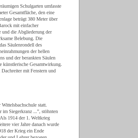
räumigen Schulgarten umfasste
eter Gesamtfläche, den eine
nlage beträgt 380 Meter über
arock mit einfacher
r und die Abgliederung der
irksame Belebung. Die
das Säulenrondell des
ineinrahmungen der hellen
ens und der berankten Säulen
ne künstlerische Gesamtwirkung.
Dachreiter mit Fenstern und
Wittelsbachschule statt.
 im Siegerkranz ...”, stöhnten
Als 1914 der 1. Weltkrieg
eitere vier Jahre danach wurde
918 der Krieg ein Ende
nder und Lehrer bezogen