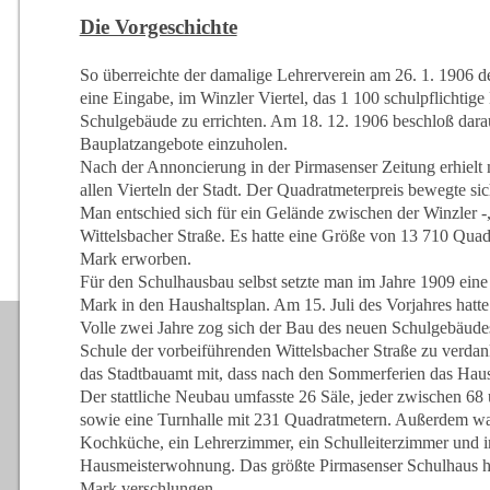
Die Vorgeschichte
So überreichte der damalige Lehrerverein am 26. 1. 1906 
eine Eingabe, im Winzler Viertel, das 1 100 schulpflichtige 
Schulgebäude zu errichten. Am 18. 12. 1906 beschloß darau
Bauplatzangebote einzuholen.
Nach der Annoncierung in der Pirmasenser Zeitung erhielt
allen Vierteln der Stadt. Der Quadratmeterpreis bewegte s
Man entschied sich für ein Gelände zwischen der Winzler -
Wittelsbacher Straße. Es hatte eine Größe von 13 710 Qua
Mark erworben.
Für den Schulhausbau selbst setzte man im Jahre 1909 ei
Mark in den Haushaltsplan. Am 15. Juli des Vorjahres hatt
Volle zwei Jahre zog sich der Bau des neuen Schulgebäude
Schule der vorbeiführenden Wittelsbacher Straße zu verdan
das Stadtbauamt mit, dass nach den Sommerferien das Ha
Der stattliche Neubau umfasste 26 Säle, jeder zwischen 68
sowie eine Turnhalle mit 231 Quadratmetern. Außerdem war
Kochküche, ein Lehrerzimmer, ein Schulleiterzimmer und 
Hausmeisterwohnung. Das größte Pirmasenser Schulhaus h
Mark verschlungen.